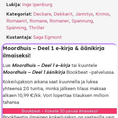
Lukija:
Inge Ipenburg
Kategoriat:
Deckare
,
Dekkarit
,
Jännitys
,
Krimis
,
Romaanit
,
Romane
,
Romaner
,
Spannung
,
Spänning
,
Thriller
Kustantaja:
Saga Egmont
Moordhuis – Deel 1 e-kirja & äänikirja
ilmaiseksi!
Lue
Moordhuis – Deel 1 e-kirja
tai kuuntele
Moordhuis – Deel 1 äänikirja
Bookbeat -palvelussa.
Kokeilujakson aikana saat kuunnella ja lukea
yhteensä 20 tuntia, minkä jälkeen tilaus maksaa
alkaen 10,99 €/kk. Voit lopettaa tilauksen milloin
tahansa.
Bookbeat - Kokeile 30 päivää ilmaiseksi!
Bookbeatin ilmainen kokeilujakso on saatavilla vain