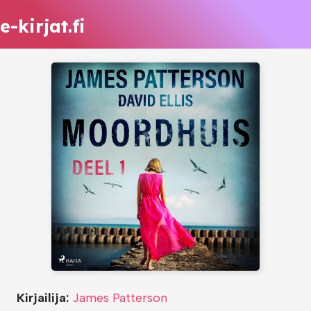
e-kirjat.fi
Kirjailija:
James Patterson