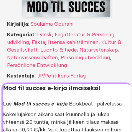
Kirjailija:
Soulaima Gourani
Kategoriat:
Dansk
,
Faglitteratur & Personlig
udvikling
,
Fakta
,
Itsensä kehittäminen
,
Kultur &
Gesellschaft
,
Luonto & tiede
,
Naturvetenskap
,
Naturwissenschaften
,
Personlig utveckling
,
Persönliche Entwicklung
Kustantaja:
JP/Politikens Forlag
Mod til succes e-kirja ilmaiseksi!
Lue
Mod til succes e-kirja
Bookbeat -palvelussa.
Kokeilujakson aikana saat kuunnella ja lukea
yhteensä 20 tuntia, minkä jälkeen tilaus maksaa
alkaen 10,99 €/kk. Voit lopettaa tilauksen milloin