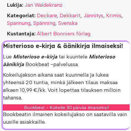
Lukija:
Jan Waldekranz
Kategoriat:
Deckare
,
Dekkarit
,
Jännitys
,
Krimis
,
Spannung
,
Spänning
,
Svenska
Kustantaja:
Albert Bonniers förlag
Misterioso e-kirja & äänikirja ilmaiseksi!
Lue
Misterioso e-kirja
tai kuuntele
Misterioso
äänikirja
Bookbeat -palvelussa.
Kokeilujakson aikana saat kuunnella ja lukea
yhteensä 20 tuntia, minkä jälkeen tilaus maksaa
alkaen 10,99 €/kk. Voit lopettaa tilauksen milloin
tahansa.
Bookbeat - Kokeile 30 päivää ilmaiseksi!
Bookbeatin ilmainen kokeilujakso on saatavilla vain
uusille asiakkaille.