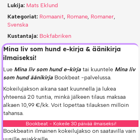
Lukija:
Mats Eklund
Kategoriat:
Romaanit
,
Romane
,
Romaner
,
Svenska
Kustantaja:
Bokfabriken
Mina liv som hund e-kirja & äänikirja
ilmaiseksi!
Lue
Mina liv som hund e-kirja
tai kuuntele
Mina liv
som hund äänikirja
Bookbeat -palvelussa.
Kokeilujakson aikana saat kuunnella ja lukea
yhteensä 20 tuntia, minkä jälkeen tilaus maksaa
alkaen 10,99 €/kk. Voit lopettaa tilauksen milloin
tahansa.
Bookbeat - Kokeile 30 päivää ilmaiseksi!
Bookbeatin ilmainen kokeilujakso on saatavilla vain
uusille asiakkaille.