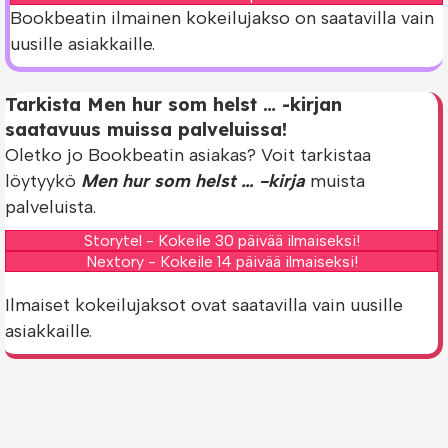
Bookbeatin ilmainen kokeilujakso on saatavilla vain
uusille asiakkaille.
Tarkista Men hur som helst … -kirjan
saatavuus muissa palveluissa!
Oletko jo Bookbeatin asiakas? Voit tarkistaa
löytyykö
Men hur som helst … -kirja
muista
palveluista.
Storytel - Kokeile 30 päivää ilmaiseksi!
Nextory - Kokeile 14 päivää ilmaiseksi!
Ilmaiset kokeilujaksot ovat saatavilla vain uusille
asiakkaille.