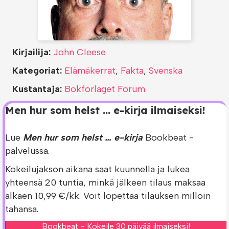
Kirjailija:
John Cleese
Kategoriat:
Elämäkerrat
,
Fakta
,
Svenska
Kustantaja:
Bokförlaget Forum
Men hur som helst … e-kirja ilmaiseksi!
Lue
Men hur som helst … e-kirja
Bookbeat -
palvelussa.
Kokeilujakson aikana saat kuunnella ja lukea
yhteensä 20 tuntia, minkä jälkeen tilaus maksaa
alkaen 10,99 €/kk. Voit lopettaa tilauksen milloin
tahansa.
Bookbeat - Kokeile 30 päivää ilmaiseksi!