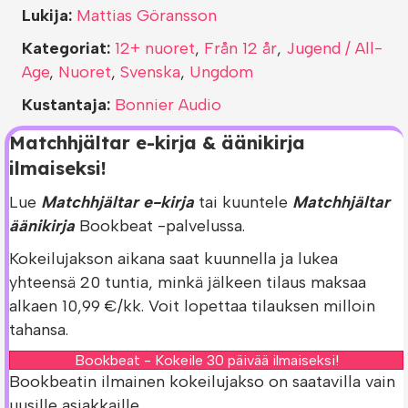
Lukija:
Mattias Göransson
Kategoriat:
12+ nuoret
,
Från 12 år
,
Jugend / All-
Age
,
Nuoret
,
Svenska
,
Ungdom
Kustantaja:
Bonnier Audio
Matchhjältar e-kirja & äänikirja
ilmaiseksi!
Lue
Matchhjältar e-kirja
tai kuuntele
Matchhjältar
äänikirja
Bookbeat -palvelussa.
Kokeilujakson aikana saat kuunnella ja lukea
yhteensä 20 tuntia, minkä jälkeen tilaus maksaa
alkaen 10,99 €/kk. Voit lopettaa tilauksen milloin
tahansa.
Bookbeat - Kokeile 30 päivää ilmaiseksi!
Bookbeatin ilmainen kokeilujakso on saatavilla vain
uusille asiakkaille.