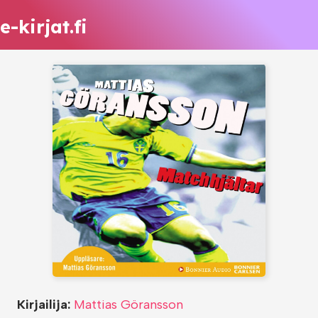
e-kirjat.fi
Kirjailija:
Mattias Göransson