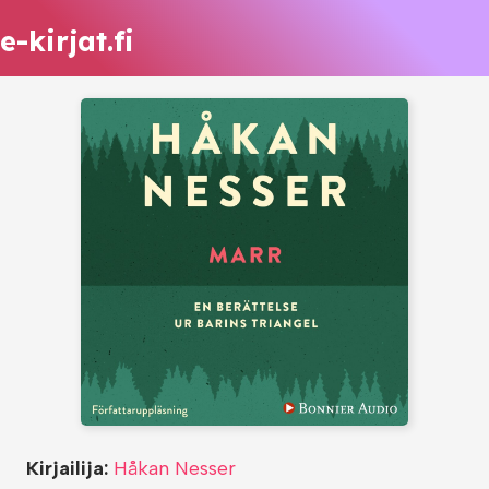
e-kirjat.fi
Kirjailija:
Håkan Nesser