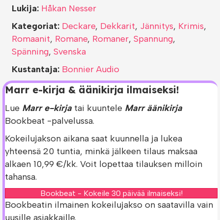
Lukija:
Håkan Nesser
Kategoriat:
Deckare
,
Dekkarit
,
Jännitys
,
Krimis
,
Romaanit
,
Romane
,
Romaner
,
Spannung
,
Spänning
,
Svenska
Kustantaja:
Bonnier Audio
Marr e-kirja & äänikirja ilmaiseksi!
Lue
Marr e-kirja
tai kuuntele
Marr äänikirja
Bookbeat -palvelussa.
Kokeilujakson aikana saat kuunnella ja lukea
yhteensä 20 tuntia, minkä jälkeen tilaus maksaa
alkaen 10,99 €/kk. Voit lopettaa tilauksen milloin
tahansa.
Bookbeat - Kokeile 30 päivää ilmaiseksi!
Bookbeatin ilmainen kokeilujakso on saatavilla vain
uusille asiakkaille.