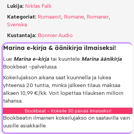
Lukija:
Niklas Falk
Kategoriat:
Romaanit
,
Romane
,
Romaner
,
Svenska
Kustantaja:
Bonnier Audio
Marina e-kirja & äänikirja ilmaiseksi!
Lue
Marina e-kirja
tai kuuntele
Marina äänikirja
Bookbeat -palvelussa.
Kokeilujakson aikana saat kuunnella ja lukea
yhteensä 20 tuntia, minkä jälkeen tilaus maksaa
alkaen 10,99 €/kk. Voit lopettaa tilauksen milloin
tahansa.
Bookbeat - Kokeile 30 päivää ilmaiseksi!
Bookbeatin ilmainen kokeilujakso on saatavilla vain
uusille asiakkaille.