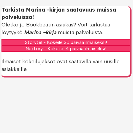
Tarkista Marina -kirjan saatavuus muissa
palveluissa!
Oletko jo Bookbeatin asiakas? Voit tarkistaa
löytyykö
Marina -kirja
muista palveluista.
Storytel - Kokeile 30 päivää ilmaiseksi!
Nextory - Kokeile 14 päivää ilmaiseksi!
Ilmaiset kokeilujaksot ovat saatavilla vain uusille
asiakkaille.
© 2026 e-kirjat.fi. All Rights Reserved.