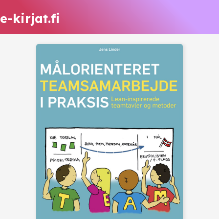
e-kirjat.fi