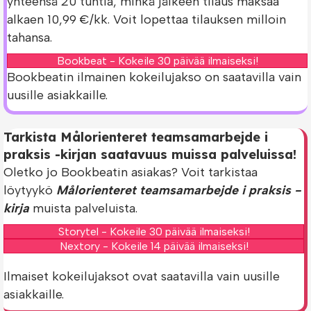
yhteensä 20 tuntia, minkä jälkeen tilaus maksaa
alkaen 10,99 €/kk. Voit lopettaa tilauksen milloin
tahansa.
Bookbeat - Kokeile 30 päivää ilmaiseksi!
Bookbeatin ilmainen kokeilujakso on saatavilla vain
uusille asiakkaille.
Tarkista Målorienteret teamsamarbejde i
praksis -kirjan saatavuus muissa palveluissa!
Oletko jo Bookbeatin asiakas? Voit tarkistaa
löytyykö
Målorienteret teamsamarbejde i praksis -
kirja
muista palveluista.
Storytel - Kokeile 30 päivää ilmaiseksi!
Nextory - Kokeile 14 päivää ilmaiseksi!
Ilmaiset kokeilujaksot ovat saatavilla vain uusille
asiakkaille.