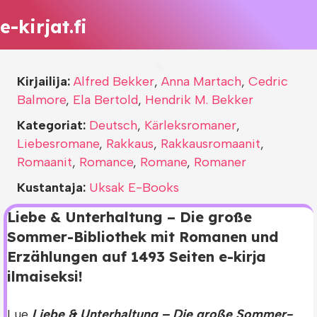
e-kirjat.fi
Kirjailija:
Alfred Bekker
,
Anna Martach
,
Cedric
Balmore
,
Ela Bertold
,
Hendrik M. Bekker
Kategoriat:
Deutsch
,
Kärleksromaner
,
Liebesromane
,
Rakkaus
,
Rakkausromaanit
,
Romaanit
,
Romance
,
Romane
,
Romaner
Kustantaja:
Uksak E-Books
Liebe & Unterhaltung – Die große
Sommer-Bibliothek mit Romanen und
Erzählungen auf 1493 Seiten e-kirja
ilmaiseksi!
Lue
Liebe & Unterhaltung – Die große Sommer-