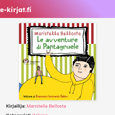
e-kirjat.fi
Kirjailija:
Maristella Bellosta