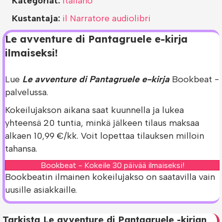
Kategoriat:
Italiano
Kustantaja:
il Narratore audiolibri
Le avventure di Pantagruele e-kirja
ilmaiseksi!
Lue
Le avventure di Pantagruele e-kirja
Bookbeat -
palvelussa.
Kokeilujakson aikana saat kuunnella ja lukea
yhteensä 20 tuntia, minkä jälkeen tilaus maksaa
alkaen 10,99 €/kk. Voit lopettaa tilauksen milloin
tahansa.
Bookbeat - Kokeile 30 päivää ilmaiseksi!
Bookbeatin ilmainen kokeilujakso on saatavilla vain
uusille asiakkaille.
Tarkista Le avventure di Pantagruele -kirjan