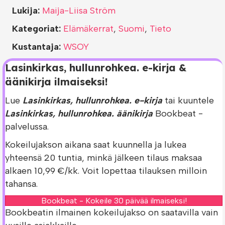
Lukija:
Maija-Liisa Ström
Kategoriat:
Elämäkerrat
,
Suomi
,
Tieto
Kustantaja:
WSOY
Lasinkirkas, hullunrohkea. e-kirja &
äänikirja ilmaiseksi!
Lue
Lasinkirkas, hullunrohkea. e-kirja
tai kuuntele
Lasinkirkas, hullunrohkea. äänikirja
Bookbeat -
palvelussa.
Kokeilujakson aikana saat kuunnella ja lukea
yhteensä 20 tuntia, minkä jälkeen tilaus maksaa
alkaen 10,99 €/kk. Voit lopettaa tilauksen milloin
tahansa.
Bookbeat - Kokeile 30 päivää ilmaiseksi!
Bookbeatin ilmainen kokeilujakso on saatavilla vain