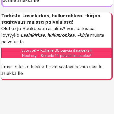
uusille asiakkaille.
Tarkista Lasinkirkas, hullunrohkea. -kirjan
saatavuus muissa palveluissa!
Oletko jo Bookbeatin asiakas? Voit tarkistaa
löytyykö
Lasinkirkas, hullunrohkea. -kirja
muista
palveluista.
Storytel - Kokeile 30 päivää ilmaiseksi!
Nextory - Kokeile 14 päivää ilmaiseksi!
Ilmaiset kokeilujaksot ovat saatavilla vain uusille
asiakkaille.