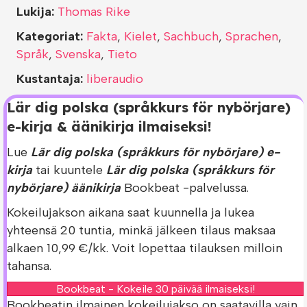
Lukija:
Thomas Rike
Kategoriat:
Fakta
,
Kielet
,
Sachbuch
,
Sprachen
,
Språk
,
Svenska
,
Tieto
Kustantaja:
liberaudio
Lär dig polska (språkkurs för nybörjare)
e-kirja & äänikirja ilmaiseksi!
Lue
Lär dig polska (språkkurs för nybörjare) e-
kirja
tai kuuntele
Lär dig polska (språkkurs för
nybörjare) äänikirja
Bookbeat -palvelussa.
Kokeilujakson aikana saat kuunnella ja lukea
yhteensä 20 tuntia, minkä jälkeen tilaus maksaa
alkaen 10,99 €/kk. Voit lopettaa tilauksen milloin
tahansa.
Bookbeat - Kokeile 30 päivää ilmaiseksi!
Bookbeatin ilmainen kokeilujakso on saatavilla vain