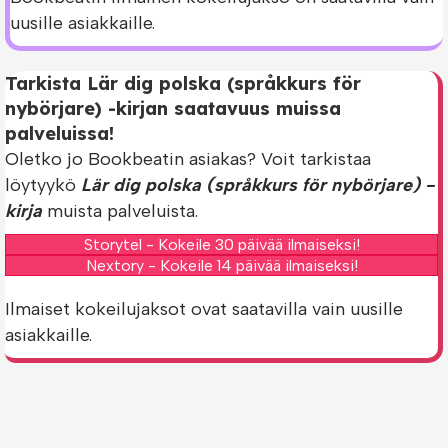
uusille asiakkaille.
Tarkista Lär dig polska (språkkurs för
nybörjare) -kirjan saatavuus muissa
palveluissa!
Oletko jo Bookbeatin asiakas? Voit tarkistaa
löytyykö
Lär dig polska (språkkurs för nybörjare) -
kirja
muista palveluista.
Storytel - Kokeile 30 päivää ilmaiseksi!
Nextory - Kokeile 14 päivää ilmaiseksi!
Ilmaiset kokeilujaksot ovat saatavilla vain uusille
asiakkaille.