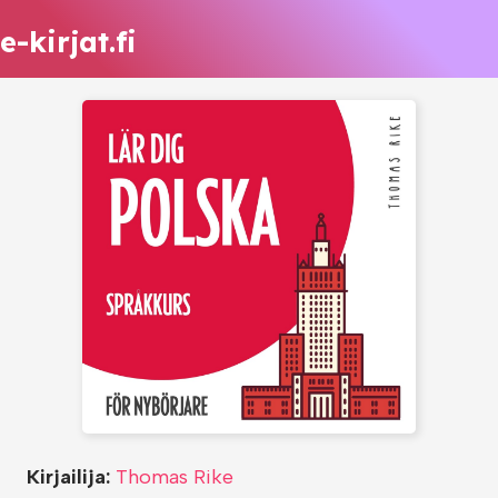
e-kirjat.fi
Kirjailija:
Thomas Rike