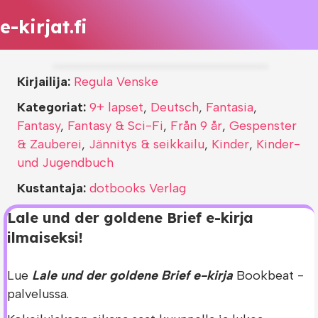
e-kirjat.fi
Kirjailija:
Regula Venske
Kategoriat:
9+ lapset
,
Deutsch
,
Fantasia
,
Fantasy
,
Fantasy & Sci-Fi
,
Från 9 år
,
Gespenster
& Zauberei
,
Jännitys & seikkailu
,
Kinder
,
Kinder-
und Jugendbuch
Kustantaja:
dotbooks Verlag
Lale und der goldene Brief e-kirja
ilmaiseksi!
Lue
Lale und der goldene Brief e-kirja
Bookbeat -
palvelussa.