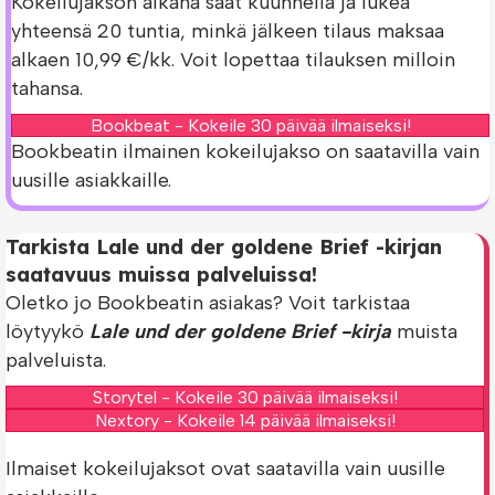
Kokeilujakson aikana saat kuunnella ja lukea
yhteensä 20 tuntia, minkä jälkeen tilaus maksaa
alkaen 10,99 €/kk. Voit lopettaa tilauksen milloin
tahansa.
Bookbeat - Kokeile 30 päivää ilmaiseksi!
Bookbeatin ilmainen kokeilujakso on saatavilla vain
uusille asiakkaille.
Tarkista Lale und der goldene Brief -kirjan
saatavuus muissa palveluissa!
Oletko jo Bookbeatin asiakas? Voit tarkistaa
löytyykö
Lale und der goldene Brief -kirja
muista
palveluista.
Storytel - Kokeile 30 päivää ilmaiseksi!
Nextory - Kokeile 14 päivää ilmaiseksi!
Ilmaiset kokeilujaksot ovat saatavilla vain uusille