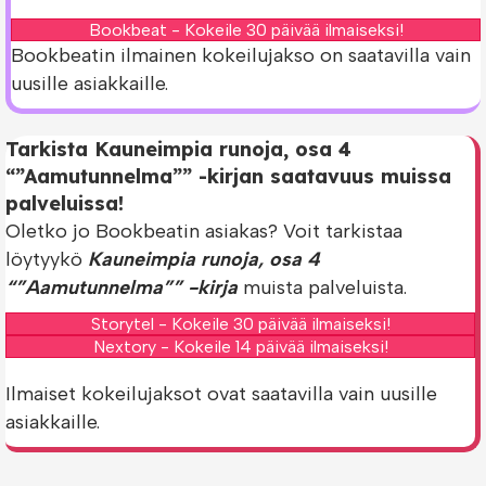
Bookbeat - Kokeile 30 päivää ilmaiseksi!
Bookbeatin ilmainen kokeilujakso on saatavilla vain
uusille asiakkaille.
Tarkista Kauneimpia runoja, osa 4
“”Aamutunnelma”” -kirjan saatavuus muissa
palveluissa!
Oletko jo Bookbeatin asiakas? Voit tarkistaa
löytyykö
Kauneimpia runoja, osa 4
“”Aamutunnelma”” -kirja
muista palveluista.
Storytel - Kokeile 30 päivää ilmaiseksi!
Nextory - Kokeile 14 päivää ilmaiseksi!
Ilmaiset kokeilujaksot ovat saatavilla vain uusille
asiakkaille.