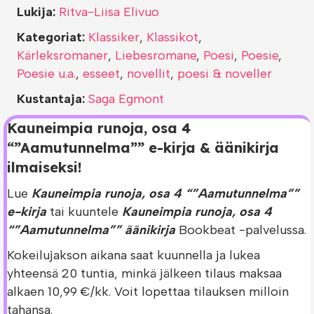
Lukija:
Ritva-Liisa Elivuo
Kategoriat:
Klassiker
,
Klassikot
,
Kärleksromaner
,
Liebesromane
,
Poesi
,
Poesie
,
Poesie u.a.
,
esseet
,
novellit
,
poesi & noveller
Kustantaja:
Saga Egmont
Kauneimpia runoja, osa 4
“”Aamutunnelma”” e-kirja & äänikirja
ilmaiseksi!
Lue
Kauneimpia runoja, osa 4 “”Aamutunnelma””
e-kirja
tai kuuntele
Kauneimpia runoja, osa 4
“”Aamutunnelma”” äänikirja
Bookbeat -palvelussa.
Kokeilujakson aikana saat kuunnella ja lukea
yhteensä 20 tuntia, minkä jälkeen tilaus maksaa
alkaen 10,99 €/kk. Voit lopettaa tilauksen milloin
tahansa.