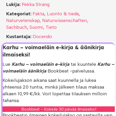
Lukija:
Pekka Strang
Kategoriat:
Fakta
,
Luonto & tiede
,
Naturvetenskap
,
Naturwissenschaften
,
Sachbuch
,
Suomi
,
Tieto
Kustantaja:
Docendo
Karhu – voimaeläin e-kirja & äänikirja
ilmaiseksi!
Lue
Karhu – voimaeläin e-kirja
tai kuuntele
Karhu –
voimaeläin äänikirja
Bookbeat -palvelussa.
Kokeilujakson aikana saat kuunnella ja lukea
yhteensä 20 tuntia, minkä jälkeen tilaus maksaa
alkaen 10,99 €/kk. Voit lopettaa tilauksen milloin
tahansa.
Bookbeat - Kokeile 30 päivää ilmaiseksi!
Bookbeatin ilmainen kokeilujakso on saatavilla vain