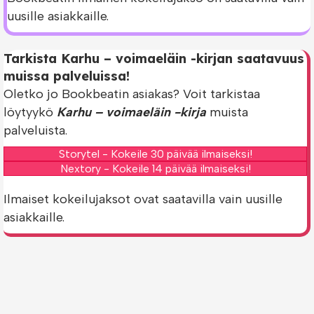
uusille asiakkaille.
Tarkista Karhu – voimaeläin -kirjan saatavuus
muissa palveluissa!
Oletko jo Bookbeatin asiakas? Voit tarkistaa
löytyykö
Karhu – voimaeläin -kirja
muista
palveluista.
Storytel - Kokeile 30 päivää ilmaiseksi!
Nextory - Kokeile 14 päivää ilmaiseksi!
Ilmaiset kokeilujaksot ovat saatavilla vain uusille
asiakkaille.