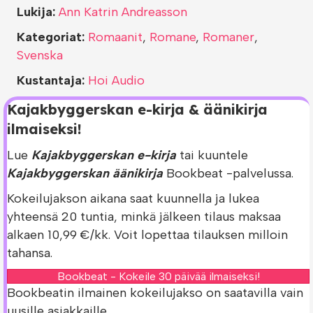
Lukija:
Ann Katrin Andreasson
Kategoriat:
Romaanit
,
Romane
,
Romaner
,
Svenska
Kustantaja:
Hoi Audio
Kajakbyggerskan e-kirja & äänikirja
ilmaiseksi!
Lue
Kajakbyggerskan e-kirja
tai kuuntele
Kajakbyggerskan äänikirja
Bookbeat -palvelussa.
Kokeilujakson aikana saat kuunnella ja lukea
yhteensä 20 tuntia, minkä jälkeen tilaus maksaa
alkaen 10,99 €/kk. Voit lopettaa tilauksen milloin
tahansa.
Bookbeat - Kokeile 30 päivää ilmaiseksi!
Bookbeatin ilmainen kokeilujakso on saatavilla vain
uusille asiakkaille.