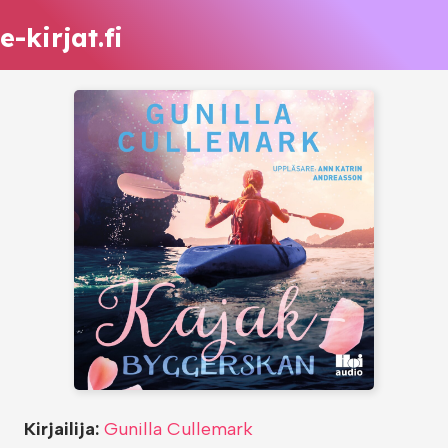
e-kirjat.fi
Kirjailija:
Gunilla Cullemark