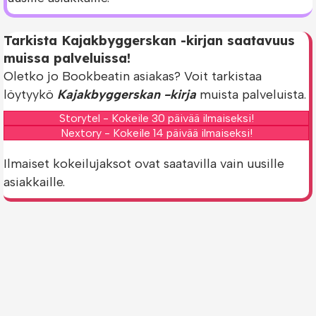
Tarkista Kajakbyggerskan -kirjan saatavuus
muissa palveluissa!
Oletko jo Bookbeatin asiakas? Voit tarkistaa
löytyykö
Kajakbyggerskan -kirja
muista palveluista.
Storytel - Kokeile 30 päivää ilmaiseksi!
Nextory - Kokeile 14 päivää ilmaiseksi!
Ilmaiset kokeilujaksot ovat saatavilla vain uusille
asiakkaille.