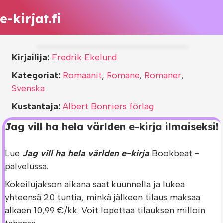
e-kirjat.fi
Kirjailija:
Fredrik Ekelund
Kategoriat:
Romaanit
,
Romane
,
Romaner
,
Svenska
Kustantaja:
Albert Bonniers förlag
Jag vill ha hela världen e-kirja ilmaiseksi!
Lue
Jag vill ha hela världen e-kirja
Bookbeat -
palvelussa.
Kokeilujakson aikana saat kuunnella ja lukea
yhteensä 20 tuntia, minkä jälkeen tilaus maksaa
alkaen 10,99 €/kk. Voit lopettaa tilauksen milloin
tahansa.