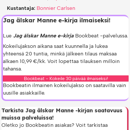
Kustantaja:
Bonnier Carlsen
Jag älskar Manne e-kirja ilmaiseksi!
Lue
Jag älskar Manne e-kirja
Bookbeat -palvelussa.
Kokeilujakson aikana saat kuunnella ja lukea
yhteensä 20 tuntia, minkä jälkeen tilaus maksaa
alkaen 10,99 €/kk. Voit lopettaa tilauksen milloin
tahansa.
Bookbeat - Kokeile 30 päivää ilmaiseksi!
Bookbeatin ilmainen kokeilujakso on saatavilla vain
uusille asiakkaille.
Tarkista Jag älskar Manne -kirjan saatavuus
muissa palveluissa!
Oletko jo Bookbeatin asiakas? Voit tarkistaa