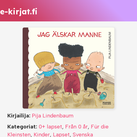
e-kirjat.fi
Kirjailija:
Pija Lindenbaum
Kategoriat:
0+ lapset
,
Från 0 år
,
Für die
Kleinsten
,
Kinder
,
Lapset
,
Svenska