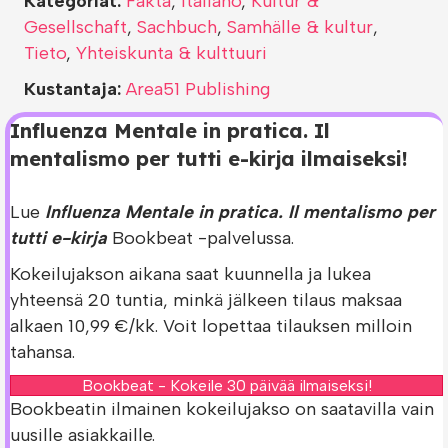
Kategoriat:
Fakta
,
Italiano
,
Kultur &
Gesellschaft
,
Sachbuch
,
Samhälle & kultur
,
Tieto
,
Yhteiskunta & kulttuuri
Kustantaja:
Area51 Publishing
Influenza Mentale in pratica. Il
mentalismo per tutti e-kirja ilmaiseksi!
Lue
Influenza Mentale in pratica. Il mentalismo per
tutti e-kirja
Bookbeat -palvelussa.
Kokeilujakson aikana saat kuunnella ja lukea
yhteensä 20 tuntia, minkä jälkeen tilaus maksaa
alkaen 10,99 €/kk. Voit lopettaa tilauksen milloin
tahansa.
Bookbeat - Kokeile 30 päivää ilmaiseksi!
Bookbeatin ilmainen kokeilujakso on saatavilla vain
uusille asiakkaille.