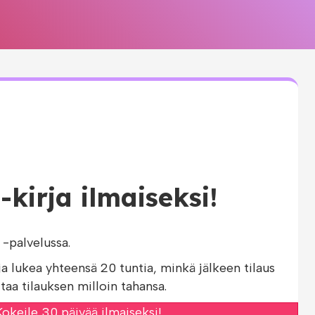
-kirja ilmaiseksi!
-palvelussa.
ja lukea yhteensä 20 tuntia, minkä jälkeen tilaus
taa tilauksen milloin tahansa.
okeile 30 päivää ilmaiseksi!