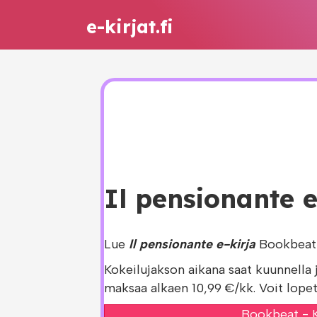
e-kirjat.fi
Il pensionante e
Lue
Il pensionante e-kirja
Bookbeat 
Kokeilujakson aikana saat kuunnella 
maksaa alkaen 10,99 €/kk. Voit lopet
Bookbeat - K