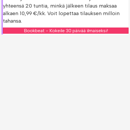
yhteensä 20 tuntia, minkä jälkeen tilaus maksaa
alkaen 10,99 €/kk. Voit lopettaa tilauksen milloin
tahansa.
Bookbeat - Kokeile 30 päivää ilmaiseksi!
Bookbeatin ilmainen kokeilujakso on saatavilla vain
uusille asiakkaille.
Tarkista Huimaavat korot -kirjan saatavuus
muissa palveluissa!
Oletko jo Bookbeatin asiakas? Voit tarkistaa
löytyykö
Huimaavat korot -kirja
muista palveluista.
Storytel - Kokeile 30 päivää ilmaiseksi!
Nextory - Kokeile 14 päivää ilmaiseksi!
Ilmaiset kokeilujaksot ovat saatavilla vain uusille
asiakkaille.