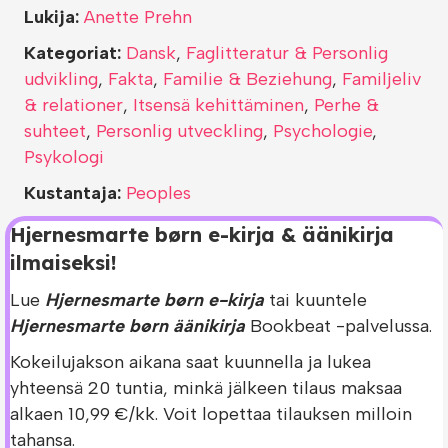
Lukija:
Anette Prehn
Kategoriat:
Dansk
,
Faglitteratur & Personlig
udvikling
,
Fakta
,
Familie & Beziehung
,
Familjeliv
& relationer
,
Itsensä kehittäminen
,
Perhe &
suhteet
,
Personlig utveckling
,
Psychologie
,
Psykologi
Kustantaja:
Peoples
Hjernesmarte børn e-kirja & äänikirja
ilmaiseksi!
Lue
Hjernesmarte børn e-kirja
tai kuuntele
Hjernesmarte børn äänikirja
Bookbeat -palvelussa.
Kokeilujakson aikana saat kuunnella ja lukea
yhteensä 20 tuntia, minkä jälkeen tilaus maksaa
alkaen 10,99 €/kk. Voit lopettaa tilauksen milloin
tahansa.