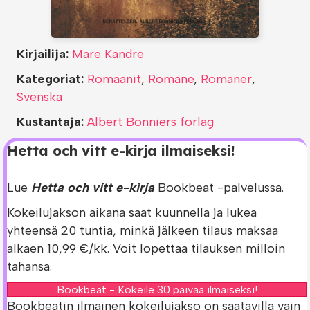
Kirjailija:
Mare Kandre
Kategoriat:
Romaanit
,
Romane
,
Romaner
,
Svenska
Kustantaja:
Albert Bonniers förlag
Hetta och vitt e-kirja ilmaiseksi!
Lue
Hetta och vitt e-kirja
Bookbeat -palvelussa.
Kokeilujakson aikana saat kuunnella ja lukea
yhteensä 20 tuntia, minkä jälkeen tilaus maksaa
alkaen 10,99 €/kk. Voit lopettaa tilauksen milloin
tahansa.
Bookbeat - Kokeile 30 päivää ilmaiseksi!
Bookbeatin ilmainen kokeilujakso on saatavilla vain