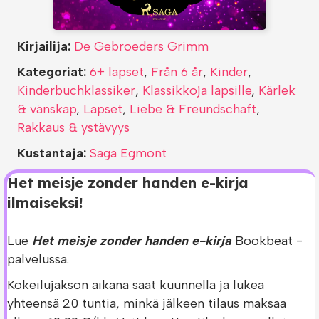
Kirjailija:
De Gebroeders Grimm
Kategoriat:
6+ lapset
,
Från 6 år
,
Kinder
,
Kinderbuchklassiker
,
Klassikkoja lapsille
,
Kärlek
& vänskap
,
Lapset
,
Liebe & Freundschaft
,
Rakkaus & ystävyys
Kustantaja:
Saga Egmont
Het meisje zonder handen e-kirja
ilmaiseksi!
Lue
Het meisje zonder handen e-kirja
Bookbeat -
palvelussa.
Kokeilujakson aikana saat kuunnella ja lukea
yhteensä 20 tuntia, minkä jälkeen tilaus maksaa