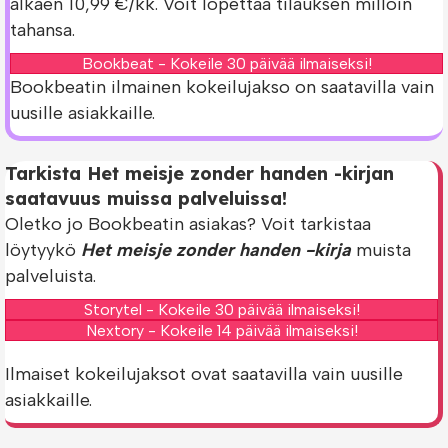
alkaen 10,99 €/kk. Voit lopettaa tilauksen milloin
tahansa.
Bookbeat - Kokeile 30 päivää ilmaiseksi!
Bookbeatin ilmainen kokeilujakso on saatavilla vain
uusille asiakkaille.
Tarkista Het meisje zonder handen -kirjan
saatavuus muissa palveluissa!
Oletko jo Bookbeatin asiakas? Voit tarkistaa
löytyykö
Het meisje zonder handen -kirja
muista
palveluista.
Storytel - Kokeile 30 päivää ilmaiseksi!
Nextory - Kokeile 14 päivää ilmaiseksi!
Ilmaiset kokeilujaksot ovat saatavilla vain uusille
asiakkaille.