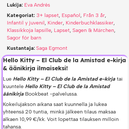
Lukija:
Eva Andrés
Kategoriat:
3+ lapset
,
Español
,
Från 3 år
,
Infantil y juvenil
,
Kinder
,
Kinderbuchklassiker
,
Klassikkoja lapsille
,
Lapset
,
Sagen & Märchen
,
Sagor för barn
Kustantaja:
Saga Egmont
Hello Kitty – El Club de la Amistad e-kirja
& äänikirja ilmaiseksi!
Lue
Hello Kitty – El Club de la Amistad e-kirja
tai
kuuntele
Hello Kitty – El Club de la Amistad
äänikirja
Bookbeat -palvelussa.
Kokeilujakson aikana saat kuunnella ja lukea
yhteensä 20 tuntia, minkä jälkeen tilaus maksaa
alkaen 10,99 €/kk. Voit lopettaa tilauksen milloin
tahansa.