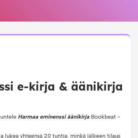
i e-kirja & äänikirja
uuntele
Harmaa eminenssi äänikirja
Bookbeat -
ja lukea yhteensä 20 tuntia, minkä jälkeen tilaus