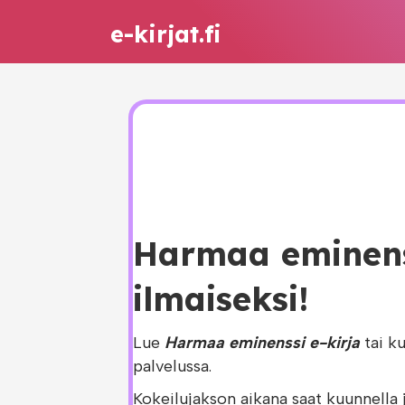
e-kirjat.fi
Harmaa eminenss
ilmaiseksi!
Lue
Harmaa eminenssi e-kirja
tai k
palvelussa.
Kokeilujakson aikana saat kuunnella 