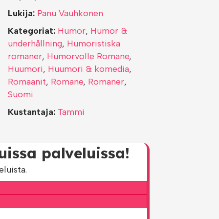
Lukija:
Panu Vauhkonen
Kategoriat:
Humor
,
Humor &
underhållning
,
Humoristiska
romaner
,
Humorvolle Romane
,
Huumori
,
Huumori & komedia
,
Romaanit
,
Romane
,
Romaner
,
Suomi
Kustantaja:
Tammi
issa palveluissa!
luista.