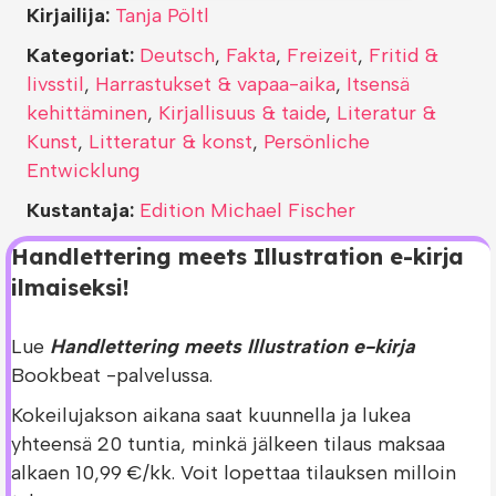
Kirjailija:
Tanja Pöltl
Kategoriat:
Deutsch
,
Fakta
,
Freizeit
,
Fritid &
livsstil
,
Harrastukset & vapaa-aika
,
Itsensä
kehittäminen
,
Kirjallisuus & taide
,
Literatur &
Kunst
,
Litteratur & konst
,
Persönliche
Entwicklung
Kustantaja:
Edition Michael Fischer
Handlettering meets Illustration e-kirja
ilmaiseksi!
Lue
Handlettering meets Illustration e-kirja
Bookbeat -palvelussa.
Kokeilujakson aikana saat kuunnella ja lukea
yhteensä 20 tuntia, minkä jälkeen tilaus maksaa
alkaen 10,99 €/kk. Voit lopettaa tilauksen milloin