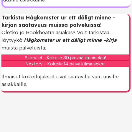
Tarkista Hågkomster ur ett dåligt minne -
kirjan saatavuus muissa palveluissa!
Oletko jo Bookbeatin asiakas? Voit tarkistaa
löytyykö
Hågkomster ur ett dåligt minne -kirja
muista palveluista.
Storytel - Kokeile 30 päivää ilmaiseksi!
Nextory - Kokeile 14 päivää ilmaiseksi!
Ilmaiset kokeilujaksot ovat saatavilla vain uusille
asiakkaille.