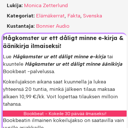
Lukija:
Monica Zetterlund
Kategoriat:
Elämäkerrat
,
Fakta
,
Svenska
Kustantaja:
Bonnier Audio
Hågkomster ur ett dåligt minne e-kirja &
äänikirja ilmaiseksi!
Lue
Hågkomster ur ett dåligt minne e-kirja
tai
kuuntele
Hågkomster ur ett dåligt minne äänikirja
Bookbeat -palvelussa.
Kokeilujakson aikana saat kuunnella ja lukea
yhteensä 20 tuntia, minkä jälkeen tilaus maksaa
alkaen 10,99 €/kk. Voit lopettaa tilauksen milloin
tahansa.
Bookbeat - Kokeile 30 päivää ilmaiseksi!
Bookbeatin ilmainen kokeilujakso on saatavilla vain
uusille asiakkaille.