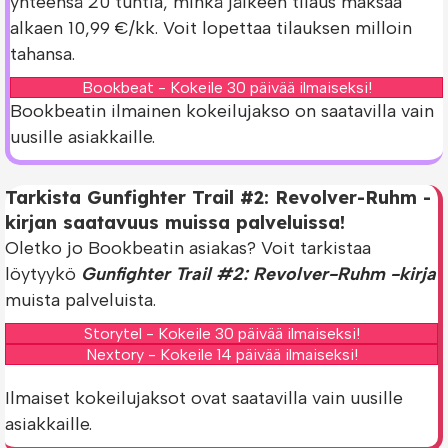
yhteensä 20 tuntia, minkä jälkeen tilaus maksaa
alkaen 10,99 €/kk. Voit lopettaa tilauksen milloin
tahansa.
Bookbeat - Kokeile 30 päivää ilmaiseksi!
Bookbeatin ilmainen kokeilujakso on saatavilla vain
uusille asiakkaille.
Tarkista Gunfighter Trail #2: Revolver-Ruhm -
kirjan saatavuus muissa palveluissa!
Oletko jo Bookbeatin asiakas? Voit tarkistaa
löytyykö
Gunfighter Trail #2: Revolver-Ruhm -kirja
muista palveluista.
Storytel - Kokeile 30 päivää ilmaiseksi!
Nextory - Kokeile 14 päivää ilmaiseksi!
Ilmaiset kokeilujaksot ovat saatavilla vain uusille
asiakkaille.