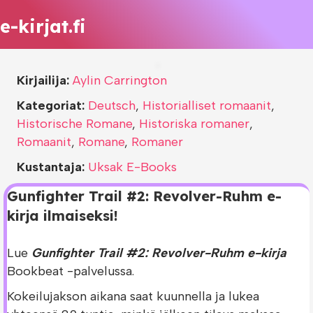
e-kirjat.fi
Kirjailija:
Aylin Carrington
Kategoriat:
Deutsch
,
Historialliset romaanit
,
Historische Romane
,
Historiska romaner
,
Romaanit
,
Romane
,
Romaner
Kustantaja:
Uksak E-Books
Gunfighter Trail #2: Revolver-Ruhm e-
kirja ilmaiseksi!
Lue
Gunfighter Trail #2: Revolver-Ruhm e-kirja
Bookbeat -palvelussa.
Kokeilujakson aikana saat kuunnella ja lukea