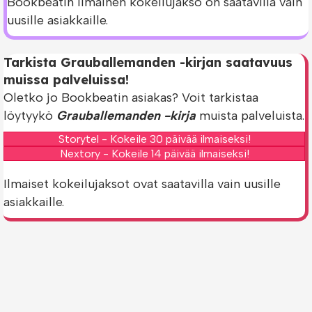
Bookbeatin ilmainen kokeilujakso on saatavilla vain
uusille asiakkaille.
Tarkista Grauballemanden -kirjan saatavuus
muissa palveluissa!
Oletko jo Bookbeatin asiakas? Voit tarkistaa
löytyykö
Grauballemanden -kirja
muista palveluista.
Storytel - Kokeile 30 päivää ilmaiseksi!
Nextory - Kokeile 14 päivää ilmaiseksi!
Ilmaiset kokeilujaksot ovat saatavilla vain uusille
asiakkaille.