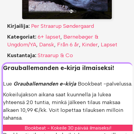
Kirjailija:
Per Straarup Søndergaard
Kategoriat:
6+ lapset
,
Børnebøger &
Ungdom/YA
,
Dansk
,
Från 6 år
,
Kinder
,
Lapset
Kustantaja:
Straarup & Co
Grauballemanden e-kirja ilmaiseksi!
Lue
Grauballemanden e-kirja
Bookbeat -palvelussa.
Kokeilujakson aikana saat kuunnella ja lukea
yhteensä 20 tuntia, minkä jälkeen tilaus maksaa
alkaen 10,99 €/kk. Voit lopettaa tilauksen milloin
tahansa.
Bookbeat - Kokeile 30 päivää ilmaiseksi!