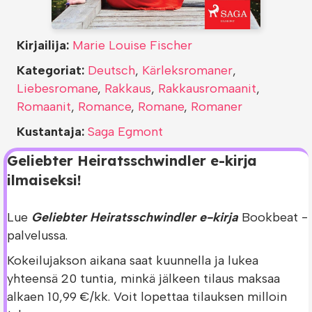
Kirjailija:
Marie Louise Fischer
Kategoriat:
Deutsch
,
Kärleksromaner
,
Liebesromane
,
Rakkaus
,
Rakkausromaanit
,
Romaanit
,
Romance
,
Romane
,
Romaner
Kustantaja:
Saga Egmont
Geliebter Heiratsschwindler e-kirja
ilmaiseksi!
Lue
Geliebter Heiratsschwindler e-kirja
Bookbeat -
palvelussa.
Kokeilujakson aikana saat kuunnella ja lukea
yhteensä 20 tuntia, minkä jälkeen tilaus maksaa
alkaen 10,99 €/kk. Voit lopettaa tilauksen milloin