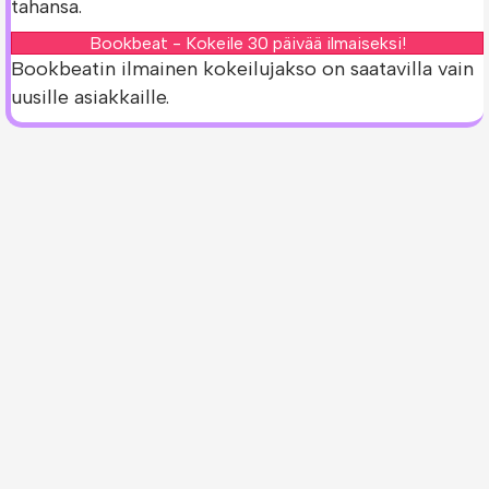
tahansa.
Bookbeat - Kokeile 30 päivää ilmaiseksi!
Bookbeatin ilmainen kokeilujakso on saatavilla vain
uusille asiakkaille.
Tarkista Gå din väg men stanna -kirjan
saatavuus muissa palveluissa!
Oletko jo Bookbeatin asiakas? Voit tarkistaa
löytyykö
Gå din väg men stanna -kirja
muista
palveluista.
Storytel - Kokeile 30 päivää ilmaiseksi!
Nextory - Kokeile 14 päivää ilmaiseksi!
Ilmaiset kokeilujaksot ovat saatavilla vain uusille
asiakkaille.