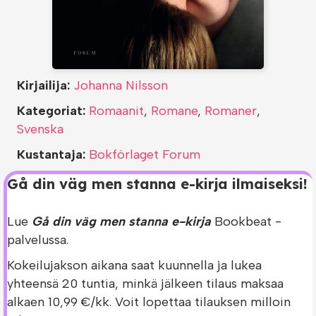
Kirjailija:
Johanna Nilsson
Kategoriat:
Romaanit
,
Romane
,
Romaner
,
Svenska
Kustantaja:
Bokförlaget Forum
Gå din väg men stanna e-kirja ilmaiseksi!
Lue
Gå din väg men stanna e-kirja
Bookbeat -
palvelussa.
Kokeilujakson aikana saat kuunnella ja lukea
yhteensä 20 tuntia, minkä jälkeen tilaus maksaa
alkaen 10,99 €/kk. Voit lopettaa tilauksen milloin