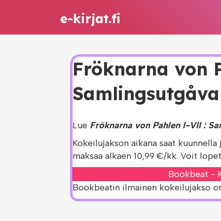
e-kirjat.fi
Fröknarna von P
Samlingsutgåva e
Lue
Fröknarna von Pahlen I-VII : Sa
Kokeilujakson aikana saat kuunnella 
maksaa alkaen 10,99 €/kk. Voit lopet
Bookbeat - K
Bookbeatin ilmainen kokeilujakso on s