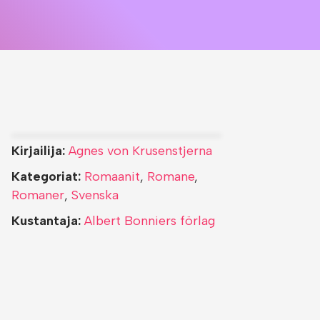
Kirjailija:
Agnes von Krusenstjerna
Kategoriat:
Romaanit
,
Romane
,
Romaner
,
Svenska
Kustantaja:
Albert Bonniers förlag