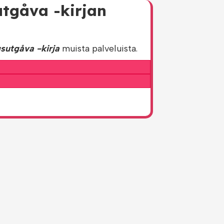
utgåva -kirjan
sutgåva -kirja
muista palveluista.