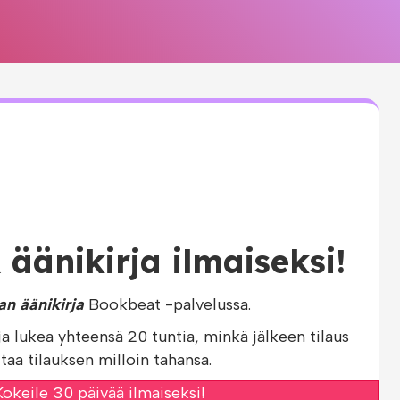
 äänikirja ilmaiseksi!
an äänikirja
Bookbeat -palvelussa.
ja lukea yhteensä 20 tuntia, minkä jälkeen tilaus
taa tilauksen milloin tahansa.
okeile 30 päivää ilmaiseksi!