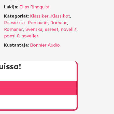
Lukija:
Elias Ringquist
Kategoriat:
Klassiker
,
Klassikot
,
Poesie u.a.
,
Romaanit
,
Romane
,
Romaner
,
Svenska
,
esseet
,
novellit
,
poesi & noveller
Kustantaja:
Bonnier Audio
uissa!