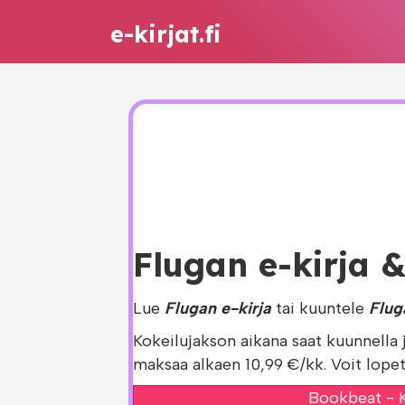
e-kirjat.fi
Flugan e-kirja &
Lue
Flugan e-kirja
tai kuuntele
Flug
Kokeilujakson aikana saat kuunnella 
maksaa alkaen 10,99 €/kk. Voit lopet
Bookbeat - K