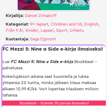
Kirjailija:
Daniel Zimakoff
Kategoriat:
9+ lapset
,
Children and YA
,
English
,
Från 9 år
,
Kinder
,
Lapset
,
Sport
,
Urheilu
Kustantaja:
Saga Egmont
FC Mezzi 5: Nine a Side e-kirja ilmaiseksi!
Lue
FC Mezzi 5: Nine a Side e-kirja
Bookbeat -
palvelussa.
Kokeilujakson aikana saat kuunnella ja lukea
yhteensä 20 tuntia, minkä jälkeen tilaus maksaa
alkaen 10,99 €/kk. Voit lopettaa tilauksen milloin
tahansa.
Bookbeat - Kokeile 30 päivää ilmaiseksi!