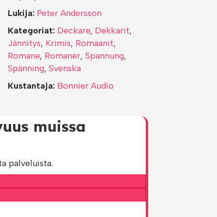
Lukija:
Peter Andersson
Kategoriat:
Deckare
,
Dekkarit
,
Jännitys
,
Krimis
,
Romaanit
,
Romane
,
Romaner
,
Spannung
,
Spänning
,
Svenska
Kustantaja:
Bonnier Audio
avuus muissa
a palveluista.