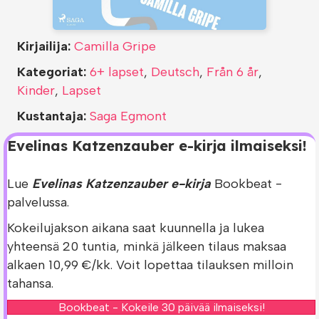
Kirjailija:
Camilla Gripe
Kategoriat:
6+ lapset
,
Deutsch
,
Från 6 år
,
Kinder
,
Lapset
Kustantaja:
Saga Egmont
Evelinas Katzenzauber e-kirja ilmaiseksi!
Lue
Evelinas Katzenzauber e-kirja
Bookbeat -
palvelussa.
Kokeilujakson aikana saat kuunnella ja lukea
yhteensä 20 tuntia, minkä jälkeen tilaus maksaa
alkaen 10,99 €/kk. Voit lopettaa tilauksen milloin
tahansa.
Bookbeat - Kokeile 30 päivää ilmaiseksi!