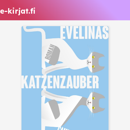
e-kirjat.fi