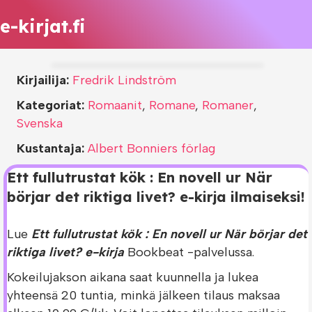
e-kirjat.fi
Kirjailija:
Fredrik Lindström
Kategoriat:
Romaanit
,
Romane
,
Romaner
,
Svenska
Kustantaja:
Albert Bonniers förlag
Ett fullutrustat kök : En novell ur När
börjar det riktiga livet? e-kirja ilmaiseksi!
Lue
Ett fullutrustat kök : En novell ur När börjar det
riktiga livet? e-kirja
Bookbeat -palvelussa.
Kokeilujakson aikana saat kuunnella ja lukea
yhteensä 20 tuntia, minkä jälkeen tilaus maksaa