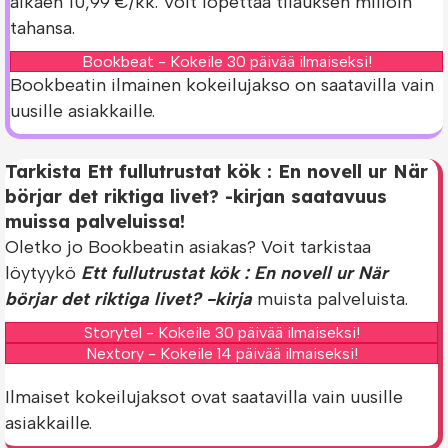
alkaen 10,99 €/kk. Voit lopettaa tilauksen milloin
tahansa.
Bookbeat - Kokeile 30 päivää ilmaiseksi!
Bookbeatin ilmainen kokeilujakso on saatavilla vain
uusille asiakkaille.
Tarkista Ett fullutrustat kök : En novell ur När
börjar det riktiga livet? -kirjan saatavuus
muissa palveluissa!
Oletko jo Bookbeatin asiakas? Voit tarkistaa
löytyykö
Ett fullutrustat kök : En novell ur När
börjar det riktiga livet? -kirja
muista palveluista.
Storytel - Kokeile 30 päivää ilmaiseksi!
Nextory - Kokeile 14 päivää ilmaiseksi!
Ilmaiset kokeilujaksot ovat saatavilla vain uusille
asiakkaille.