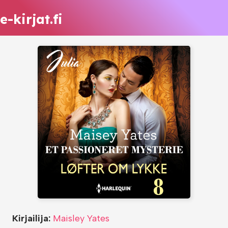
e-kirjat.fi
Kirjailija:
Maisley Yates