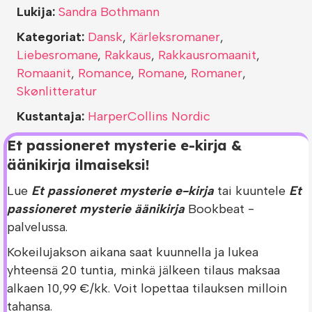
Lukija:
Sandra Bothmann
Kategoriat:
Dansk
,
Kärleksromaner
,
Liebesromane
,
Rakkaus
,
Rakkausromaanit
,
Romaanit
,
Romance
,
Romane
,
Romaner
,
Skønlitteratur
Kustantaja:
HarperCollins Nordic
Et passioneret mysterie e-kirja &
äänikirja ilmaiseksi!
Lue
Et passioneret mysterie e-kirja
tai kuuntele
Et
passioneret mysterie äänikirja
Bookbeat -
palvelussa.
Kokeilujakson aikana saat kuunnella ja lukea
yhteensä 20 tuntia, minkä jälkeen tilaus maksaa
alkaen 10,99 €/kk. Voit lopettaa tilauksen milloin
tahansa.