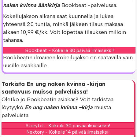
naken kvinna äänikirja
Bookbeat -palvelussa.
Kokeilujakson aikana saat kuunnella ja lukea
yhteensä 20 tuntia, minkä jälkeen tilaus maksaa
alkaen 10,99 €/kk. Voit lopettaa tilauksen milloin
tahansa.
Bookbeat - Kokeile 30 päivää ilmaiseksi!
Bookbeatin ilmainen kokeilujakso on saatavilla vain
uusille asiakkaille.
Tarkista En ung naken kvinna -kirjan
saatavuus muissa palveluissa!
Oletko jo Bookbeatin asiakas? Voit tarkistaa
löytyykö
En ung naken kvinna -kirja
muista
palveluista.
Storytel - Kokeile 30 päivää ilmaiseksi!
Nextory - Kokeile 14 päivää ilmaiseksi!