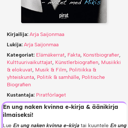
Kirjailija:
Arja Saijonmaa
Lukija:
Arja Saijonmaa
Kategoriat:
Elämäkerrat
,
Fakta
,
Konstbiografier
,
Kulttuurivaikuttajat
,
Künstlerbiografien
,
Musiikki
& elokuvat
,
Musik & Film
,
Politiikka &
yhteiskunta
,
Politik & samhälle
,
Politische
Biografien
Kustantaja:
Piratförlaget
En ung naken kvinna e-kirja & äänikirja
ilmaiseksi!
Lue
En ung naken kvinna e-kirja
tai kuuntele
En ung