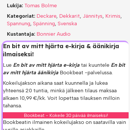
Lukija:
Tomas Bolme
Kategoriat:
Deckare
,
Dekkarit
,
Jännitys
,
Krimis
,
Spannung
,
Spänning
,
Svenska
Kustantaja:
Bonnier Audio
En bit av mitt hjärta e-kirja & äänikirja
ilmaiseksi!
Lue
En bit av mitt hjärta e-kirja
tai kuuntele
En bit
av mitt hjärta äänikirja
Bookbeat -palvelussa.
Kokeilujakson aikana saat kuunnella ja lukea
yhteensä 20 tuntia, minkä jälkeen tilaus maksaa
alkaen 10,99 €/kk. Voit lopettaa tilauksen milloin
tahansa.
Bookbeat - Kokeile 30 päivää ilmaiseksi!
Bookbeatin ilmainen kokeilujakso on saatavilla vain
uusille asiakkaille.