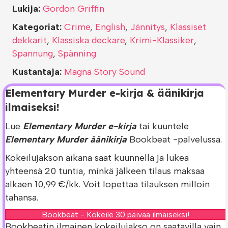
Lukija:
Gordon Griffin
Kategoriat:
Crime
,
English
,
Jännitys
,
Klassiset
dekkarit
,
Klassiska deckare
,
Krimi-Klassiker
,
Spannung
,
Spänning
Kustantaja:
Magna Story Sound
Elementary Murder e-kirja & äänikirja
ilmaiseksi!
Lue
Elementary Murder e-kirja
tai kuuntele
Elementary Murder äänikirja
Bookbeat -palvelussa.
Kokeilujakson aikana saat kuunnella ja lukea
yhteensä 20 tuntia, minkä jälkeen tilaus maksaa
alkaen 10,99 €/kk. Voit lopettaa tilauksen milloin
tahansa.
Bookbeat - Kokeile 30 päivää ilmaiseksi!
Bookbeatin ilmainen kokeilujakso on saatavilla vain