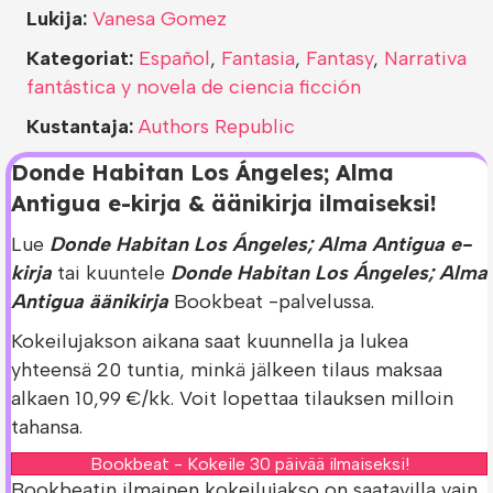
Lukija:
Vanesa Gomez
Kategoriat:
Español
,
Fantasia
,
Fantasy
,
Narrativa
fantástica y novela de ciencia ficción
Kustantaja:
Authors Republic
Donde Habitan Los Ángeles; Alma
Antigua e-kirja & äänikirja ilmaiseksi!
Lue
Donde Habitan Los Ángeles; Alma Antigua e-
kirja
tai kuuntele
Donde Habitan Los Ángeles; Alma
Antigua äänikirja
Bookbeat -palvelussa.
Kokeilujakson aikana saat kuunnella ja lukea
yhteensä 20 tuntia, minkä jälkeen tilaus maksaa
alkaen 10,99 €/kk. Voit lopettaa tilauksen milloin
tahansa.
Bookbeat - Kokeile 30 päivää ilmaiseksi!
Bookbeatin ilmainen kokeilujakso on saatavilla vain