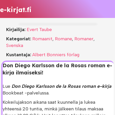
e-kirjat.fi
Kirjailija:
Evert Taube
Kategoriat:
Romaanit
,
Romane
,
Romaner
,
Svenska
Kustantaja:
Albert Bonniers förlag
Don Diego Karlsson de la Rosas roman e-
kirja ilmaiseksi!
Lue
Don Diego Karlsson de la Rosas roman e-kirja
Bookbeat -palvelussa.
Kokeilujakson aikana saat kuunnella ja lukea
yhteensä 20 tuntia, minkä jälkeen tilaus maksaa