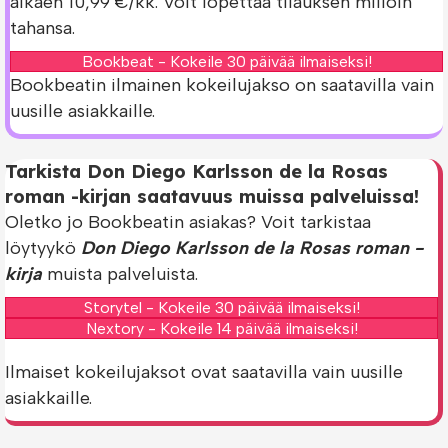
alkaen 10,99 €/kk. Voit lopettaa tilauksen milloin
tahansa.
Bookbeat - Kokeile 30 päivää ilmaiseksi!
Bookbeatin ilmainen kokeilujakso on saatavilla vain
uusille asiakkaille.
Tarkista Don Diego Karlsson de la Rosas
roman -kirjan saatavuus muissa palveluissa!
Oletko jo Bookbeatin asiakas? Voit tarkistaa
löytyykö
Don Diego Karlsson de la Rosas roman -
kirja
muista palveluista.
Storytel - Kokeile 30 päivää ilmaiseksi!
Nextory - Kokeile 14 päivää ilmaiseksi!
Ilmaiset kokeilujaksot ovat saatavilla vain uusille
asiakkaille.