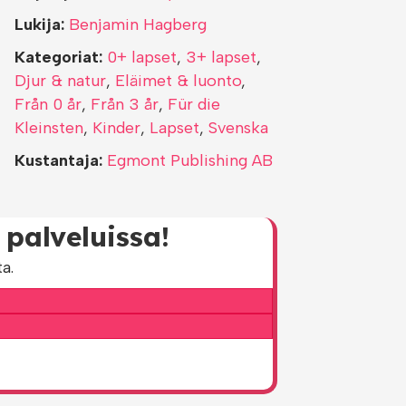
Lukija:
Benjamin Hagberg
Kategoriat:
0+ lapset
,
3+ lapset
,
Djur & natur
,
Eläimet & luonto
,
Från 0 år
,
Från 3 år
,
Für die
Kleinsten
,
Kinder
,
Lapset
,
Svenska
Kustantaja:
Egmont Publishing AB
palveluissa!
a.