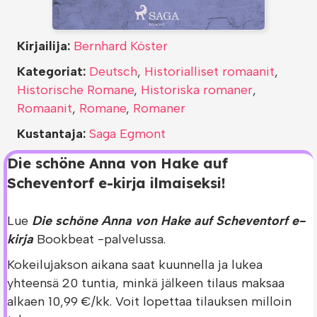
Kirjailija:
Bernhard Köster
Kategoriat:
Deutsch
,
Historialliset romaanit
,
Historische Romane
,
Historiska romaner
,
Romaanit
,
Romane
,
Romaner
Kustantaja:
Saga Egmont
Die schöne Anna von Hake auf
Scheventorf e-kirja ilmaiseksi!
Lue
Die schöne Anna von Hake auf Scheventorf e-
kirja
Bookbeat -palvelussa.
Kokeilujakson aikana saat kuunnella ja lukea
yhteensä 20 tuntia, minkä jälkeen tilaus maksaa
alkaen 10,99 €/kk. Voit lopettaa tilauksen milloin