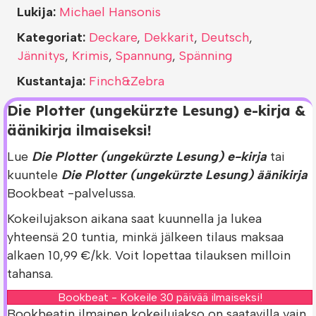
Lukija:
Michael Hansonis
Kategoriat:
Deckare
,
Dekkarit
,
Deutsch
,
Jännitys
,
Krimis
,
Spannung
,
Spänning
Kustantaja:
Finch&Zebra
Die Plotter (ungekürzte Lesung) e-kirja &
äänikirja ilmaiseksi!
Lue
Die Plotter (ungekürzte Lesung) e-kirja
tai
kuuntele
Die Plotter (ungekürzte Lesung) äänikirja
Bookbeat -palvelussa.
Kokeilujakson aikana saat kuunnella ja lukea
yhteensä 20 tuntia, minkä jälkeen tilaus maksaa
alkaen 10,99 €/kk. Voit lopettaa tilauksen milloin
tahansa.
Bookbeat - Kokeile 30 päivää ilmaiseksi!
Bookbeatin ilmainen kokeilujakso on saatavilla vain