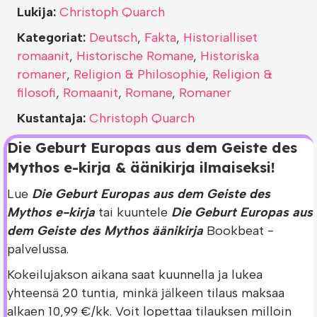
Lukija:
Christoph Quarch
Kategoriat:
Deutsch
,
Fakta
,
Historialliset
romaanit
,
Historische Romane
,
Historiska
romaner
,
Religion & Philosophie
,
Religion &
filosofi
,
Romaanit
,
Romane
,
Romaner
Kustantaja:
Christoph Quarch
Die Geburt Europas aus dem Geiste des
Mythos e-kirja & äänikirja ilmaiseksi!
Lue
Die Geburt Europas aus dem Geiste des
Mythos e-kirja
tai kuuntele
Die Geburt Europas aus
dem Geiste des Mythos äänikirja
Bookbeat -
palvelussa.
Kokeilujakson aikana saat kuunnella ja lukea
yhteensä 20 tuntia, minkä jälkeen tilaus maksaa
alkaen 10,99 €/kk. Voit lopettaa tilauksen milloin