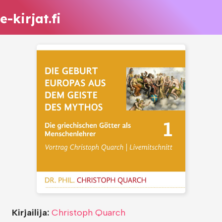
e-kirjat.fi
Kirjailija:
Christoph Quarch