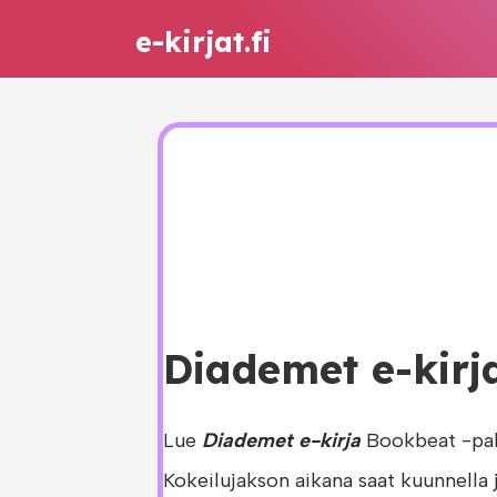
e-kirjat.fi
Diademet e-kirja
Lue
Diademet e-kirja
Bookbeat -pal
Kokeilujakson aikana saat kuunnella 