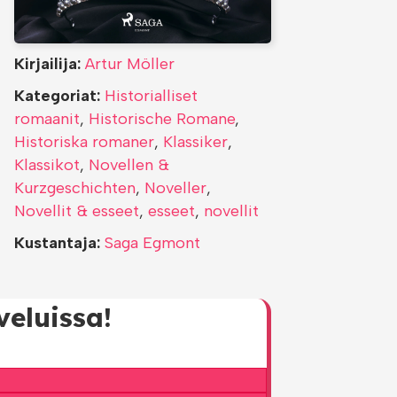
Kirjailija:
Artur Möller
Kategoriat:
Historialliset
romaanit
,
Historische Romane
,
Historiska romaner
,
Klassiker
,
Klassikot
,
Novellen &
Kurzgeschichten
,
Noveller
,
Novellit & esseet
,
esseet
,
novellit
Kustantaja:
Saga Egmont
eluissa!